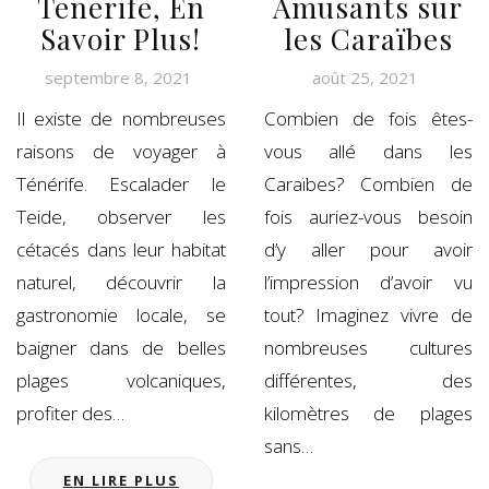
Tenerife, En
Amusants sur
Savoir Plus!
les Caraïbes
septembre 8, 2021
août 25, 2021
Il existe de nombreuses
Combien de fois êtes-
raisons de voyager à
vous allé dans les
Ténérife. Escalader le
Caraïbes? Combien de
Teide, observer les
fois auriez-vous besoin
cétacés dans leur habitat
d’y aller pour avoir
naturel, découvrir la
l’impression d’avoir vu
gastronomie locale, se
tout? Imaginez vivre de
baigner dans de belles
nombreuses cultures
plages volcaniques,
différentes, des
profiter des…
kilomètres de plages
sans…
EN LIRE PLUS