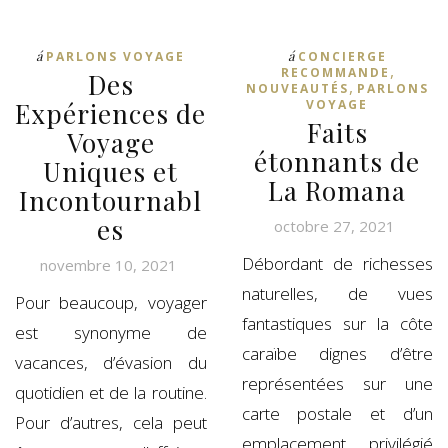
á
á
PARLONS VOYAGE
CONCIERGE
,
RECOMMANDE
Des
,
NOUVEAUTÉS
PARLONS
Expériences de
VOYAGE
Faits
Voyage
étonnants de
Uniques et
La Romana
Incontournabl
es
octobre 27, 2021
Débordant de richesses
novembre 10, 2021
naturelles, de vues
Pour beaucoup, voyager
fantastiques sur la côte
est synonyme de
caraïbe dignes d’être
vacances, d’évasion du
représentées sur une
quotidien et de la routine.
carte postale et d’un
Pour d’autres, cela peut
emplacement privilégié