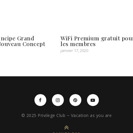
incipe Grand
WiFi Premium gratuit pou
Nouveau Concept
les membres
janvier 17, 2020
© 2025 Privilege Club ~ Vacation as you are