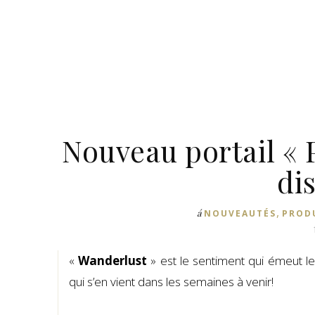
Nouveau portail « P
di
,
á
NOUVEAUTÉS
PRODU
«
Wanderlust
» est le sentiment qui émeut l
qui s’en vient dans les semaines à venir!