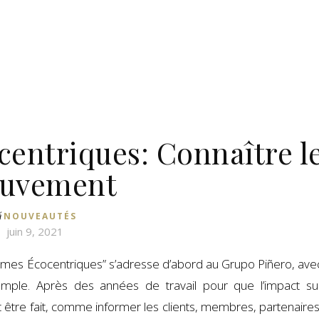
ntriques: Connaître l
uvement
á
NOUVEAUTÉS
juin 9, 2021
es Écocentriques” s’adresse d’abord au Grupo Piñero, ave
emple. Après des années de travail pour que l’impact su
t être fait, comme informer les clients, membres, partenaires