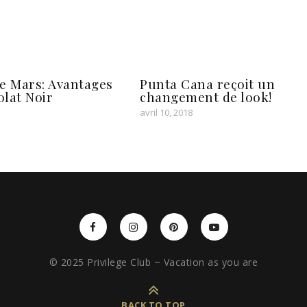
e Mars: Avantages
Punta Cana reçoit un
lat Noir
changement de look!
avril 10, 2018
© 2025 Privilege Club ~ Vacation as you are
BACK TO TOP