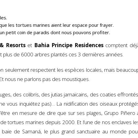
les.
n que les tortues marines aient leur espace pour frayer.
un petit coin de paradis dont nous pouvons profiter.
 & Resorts
et
Bahia Principe Residences
comptent déj
 plus de 6000 arbres plantés ces 3 dernières années.
 non seulement respectent les espèces locales, mais beaucou
. Et nous ne parlons pas des moustiques.
ges, des colibris, des jutias jamaïcains, des coaties effrontés
e, ne vous inquiétez pas)… La nidification des oiseaux protégé
 d’être en mesure de dire que sur ses plages, Grupo Piñero 
mi de tortues marines depuis 2000. Et l’une de nos enclaves le
a baie de Samaná, le plus grand sanctuaire au monde pou