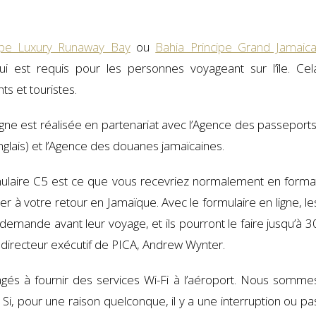
ipe Luxury Runaway Bay
ou
Bahia Principe Grand Jamaic
i est requis pour les personnes voyageant sur l’île. Cel
ts et touristes.
ne est réalisée en partenariat avec l’Agence des passeports
nglais) et l’Agence des douanes jamaïcaines.
rmulaire C5 est ce que vous recevriez normalement en forma
 à votre retour en Jamaïque. Avec le formulaire en ligne, le
mande avant leur voyage, et ils pourront le faire jusqu’à 3
e directeur exécutif de PICA, Andrew Wynter.
gés à fournir des services Wi-Fi à l’aéroport. Nous somme
i. Si, pour une raison quelconque, il y a une interruption ou pa