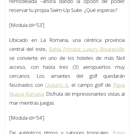
remodelada –ahora dando la opción de poder
reservar tu propia Swim-Up Suite. ¿Qué esperas?
[Modula id=’53’]
Ubicado en La Romana, una céntrica provincia
central del este,
Bahia Principe Luxury Bouganville
se convierte en uno de los hoteles de más fácil
acceso, con hasta tres (3) aeropuertos muy
cercanos. Los amantes del golf quedarán
fascinados con
Ocean’s 4
, el campo golf de
Playa
Nueva Romana
. Disfruta de impresionantes vistas al
mar mientras juegas.
[Modula id=’54’]
De auténticos ritmos y sabores tropicales,
Bahia