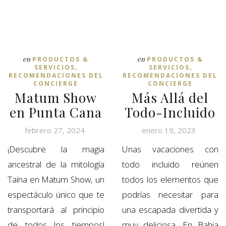
en
en
PRODUCTOS &
PRODUCTOS &
,
,
SERVICIOS
SERVICIOS
RECOMENDACIONES DEL
RECOMENDACIONES DEL
CONCIERGE
CONCIERGE
Matum Show
Más Allá del
en Punta Cana
Todo-Incluido
febrero 27, 2024
enero 19, 2023
¡Descubre la magia
Unas vacaciones con
ancestral de la mitología
todo incluido reúnen
Taína en Matum Show, un
todos los elementos que
espectáculo único que te
podrías necesitar para
transportará al principio
una escapada divertida y
de todos los tiempos!
muy deliciosa. En Bahia