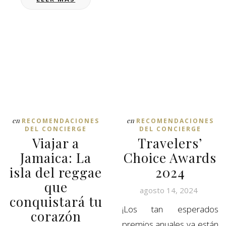
en
en
RECOMENDACIONES
RECOMENDACIONES
DEL CONCIERGE
DEL CONCIERGE
Viajar a
Travelers’
Jamaica: La
Choice Awards
isla del reggae
2024
que
agosto 14, 2024
conquistará tu
¡Los tan esperados
corazón
premios anuales ya están