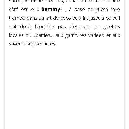
sucre, de farine, d’épices, de lait ou d’eau. Un autre
côté est le «
bammy
« , à base de yucca rayé
trempé dans du lait de coco puis frit jusqu’à ce qu’il
soit doré. N’oubliez pas d’essayer les galettes
locales ou «patties», aux garnitures variées et aux
saveurs surprenantes.