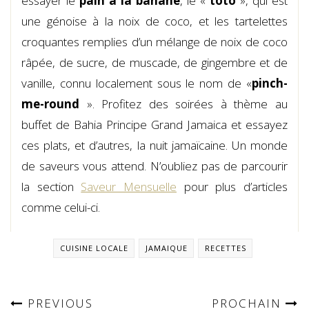
essayer le
pain à la banane
, le «
toto
», qui est
une génoise à la noix de coco, et les tartelettes
croquantes remplies d’un mélange de noix de coco
râpée, de sucre, de muscade, de gingembre et de
vanille, connu localement sous le nom de «
pinch-
me-round
». Profitez des soirées à thème au
buffet de Bahia Principe Grand Jamaica et essayez
ces plats, et d’autres, la nuit jamaïcaine. Un monde
de saveurs vous attend. N’oubliez pas de parcourir
la section
Saveur Mensuelle
pour plus d’articles
comme celui-ci.
CUISINE LOCALE
JAMAIQUE
RECETTES
PREVIOUS
PROCHAIN