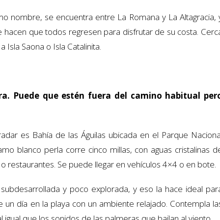
smo nombre, se encuentra entre La Romana y La Altagracia, 
hacen que todos regresen para disfrutar de su costa. Cerc
Isla Saona o Isla Catalinita.
ura. Puede que estén fuera del camino habitual per
 radar es Bahía de las Águilas ubicada en el Parque Naciona
amo blanco perla corre cinco millas, con aguas cristalinas d
 o restaurantes. Se puede llegar en vehículos 4×4 o en bote.
 subdesarrollada y poco explorada, y eso la hace ideal par
e un día en la playa con un ambiente relajado. Contempla la
igual que los sonidos de las palmeras que bailan al viento.