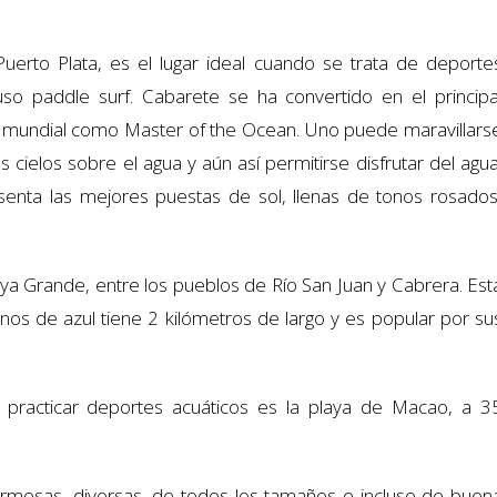
uerto Plata, es el lugar ideal cuando se trata de deporte
luso paddle surf. Cabarete se ha convertido en el principa
 mundial como Master of the Ocean. Uno puede maravillars
cielos sobre el agua y aún así permitirse disfrutar del agua
enta las mejores puestas de sol, llenas de tonos rosados
ya Grande, entre los pueblos de Río San Juan y Cabrera. Est
nos de azul tiene 2 kilómetros de largo y es popular por su
a practicar deportes acuáticos es la playa de Macao, a 3
rmosas, diversas, de todos los tamaños e incluso de buen