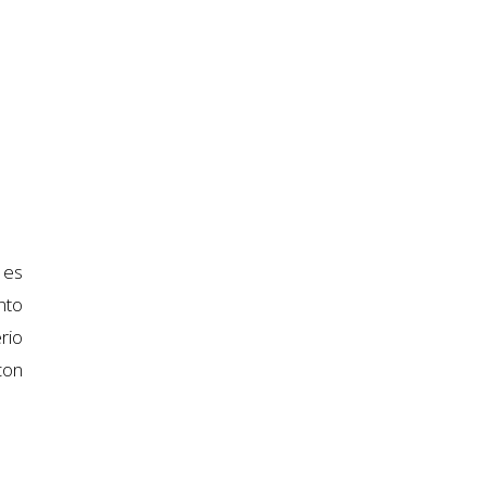
 es
nto
rio
con