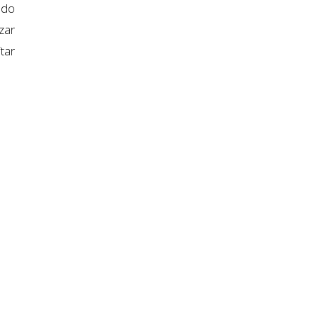
ndo
zar
tar