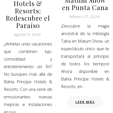
Matum Show
Hotels &
en Punta Cana
Resorts:
Redescubre el
febrero 27, 2024
Paraíso
¡Descubre la magia
ancestral de la mitología
agosto 9, 2024
Taína en Matum Show, un
¿Anhelas unas vacaciones
espectáculo único que te
que combinen lujo,
transportará al principio
comodidad y
de todos los tiempos!
entretenimiento sin fin?
Ahora disponible en
No busques más allá de
Bahia Principe Hotels &
Bahia Principe Hotels &
Resorts, en…
Resorts. Con una serie de
emocionantes nuevas
LEER MÁS
mejoras e instalaciones
en sus…