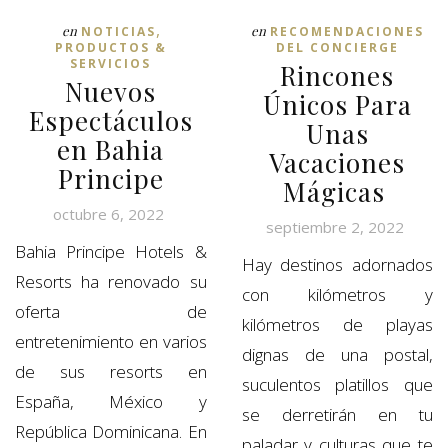
,
en
en
NOTICIAS
RECOMENDACIONES
PRODUCTOS &
DEL CONCIERGE
SERVICIOS
Rincones
Nuevos
Únicos Para
Espectáculos
Unas
en Bahia
Vacaciones
Principe
Mágicas
octubre 6, 2022
septiembre 2, 2022
Bahia Principe Hotels &
Hay destinos adornados
Resorts ha renovado su
con kilómetros y
oferta de
kilómetros de playas
entretenimiento en varios
dignas de una postal,
de sus resorts en
suculentos platillos que
España, México y
se derretirán en tu
República Dominicana. En
paladar y culturas que te